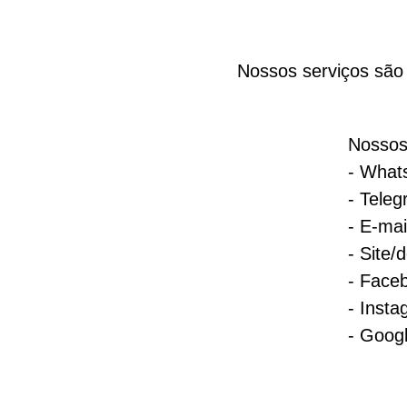
Nossos serviços são 
Nossos 
- What
- Tele
- E-mai
- Site/
- Face
- Inst
- Goog