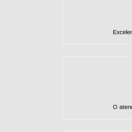
Excelen
O atend