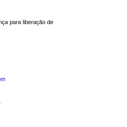
nça para liberação de
om
7