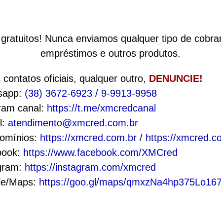
gratuitos! Nunca enviamos qualquer tipo de cobra
empréstimos e outros produtos.
contatos oficiais, qualquer outro,
DENUNCIE!
sapp:
(38) 3672-6923 / 9-9913-9958
gram canal:
https://t.me/xmcredcanal
l:
atendimento@xmcred.com.br
domínios:
https://xmcred.com.br
/
https://xmcred.c
book:
https://www.facebook.com/XMCred
agram:
https://instagram.com/xmcred
le/Maps:
https://goo.gl/maps/qmxzNa4hp375Lo16